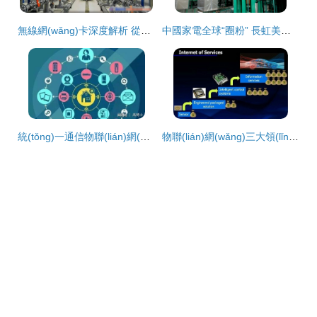
無線網(wǎng)卡深度解析 從原理到應(yīng)用，一篇文章看懂移動網(wǎng)絡(luò)連接的核心
中國家電全球“圈粉” 長虹美菱以軟件創(chuàng)新驅(qū)動品質(zhì)出海
統(tǒng)一通信物聯(lián)網(wǎng)產(chǎn)品 數(shù)字化轉(zhuǎn)型浪潮中的新商機(jī)
物聯(lián)網(wǎng)三大領(lǐng)域最具“錢景”